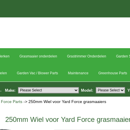
erken
Grasmaaier onderdelen
Grastrimmer Onderdelen
Garden S
delen
Garden Vac / Blower Parts
Maintenance
Greenhouse Parts
.
Make:
Model:
Y
 Force Parts
-> 250mm Wiel voor Yard Force grasmaaiers
250mm Wiel voor Yard Force grasmaaie