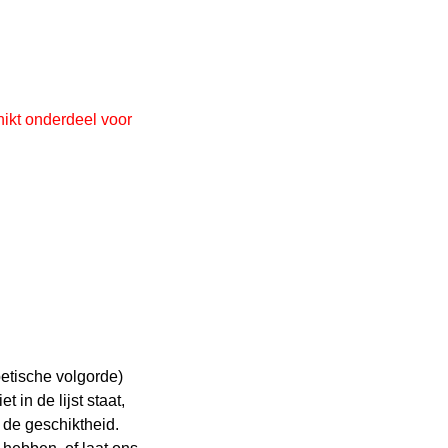
hikt onderdeel voor
etische volgorde)
 in de lijst staat,
 de geschiktheid.
 hebben, of laat ons