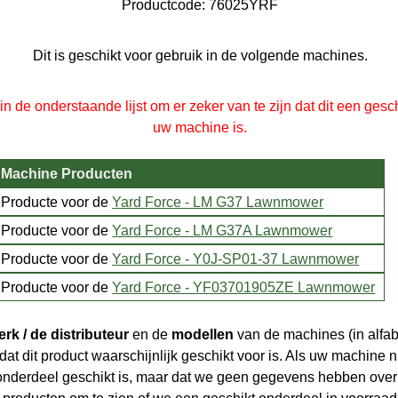
Productcode:
76025YRF
Dit is geschikt voor gebruik in de volgende machines.
 de onderstaande lijst om er zeker van te zijn dat dit een gesc
uw machine is.
Machine Producten
Producte voor de
Yard Force - LM G37 Lawnmower
Producte voor de
Yard Force - LM G37A Lawnmower
Producte voor de
Yard Force - Y0J-SP01-37 Lawnmower
Producte voor de
Yard Force - YF03701905ZE Lawnmower
rk / de distributeur
en de
modellen
van de machines (in alfab
 dit product waarschijnlijk geschikt voor is. Als uw machine niet
t onderdeel geschikt is, maar dat we geen gegevens hebben over
producten om te zien of we een geschikt onderdeel in voorraad