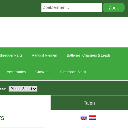
hredder Parts
Aandrijf Riemen
Batteries, Chargers & Leads
Accessories
Graszaad
Clearance Stock
ear:
Talen
rs