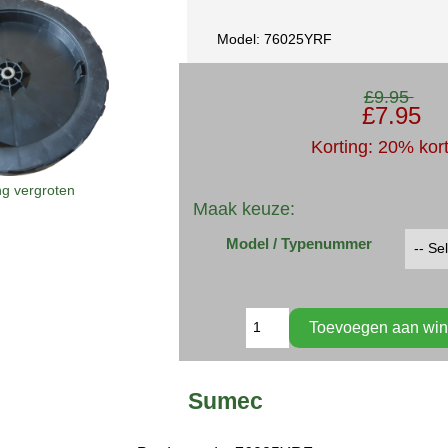
Model: 76025YRF
£9.95
£7.95
Korting: 20% kor
ng vergroten
Maak keuze:
Model / Typenummer
Sumec