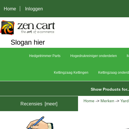
Home
Inloggen
Slogan hier
Hedgetrimmer Parts
Hogedrukreiniger onderdelen
M
Kettingzaag Kettingen
Kettingzaag onder
Show Products for..
Home
->
Merken
->
Yard
Recensies [meer]