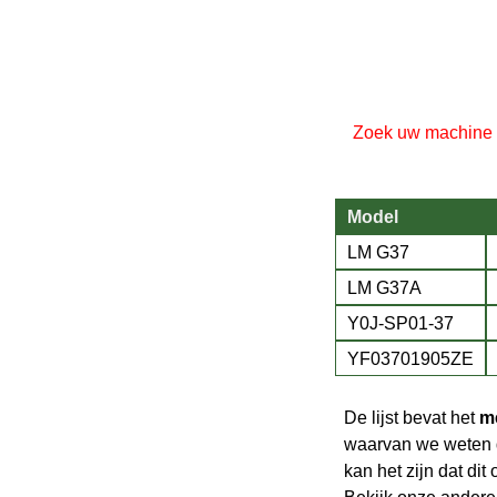
Zoek uw machine in
Model
LM G37
LM G37A
Y0J-SP01-37
YF03701905ZE
De lijst bevat het
me
waarvan we weten dat
kan het zijn dat di
Bekijk onze andere 